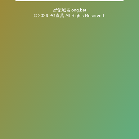
易记域名long.bet
© 2026 PG直营 All Rights Reserved.